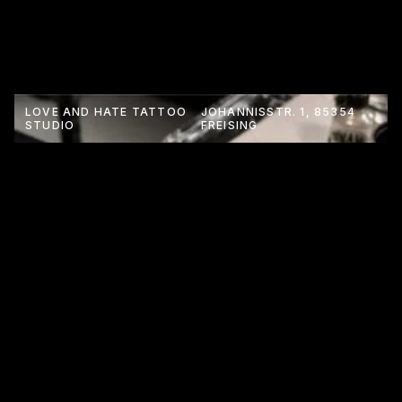
LOVE AND HATE TATTOO
JOHANNISSTR. 1, 85354
STUDIO
FREISING