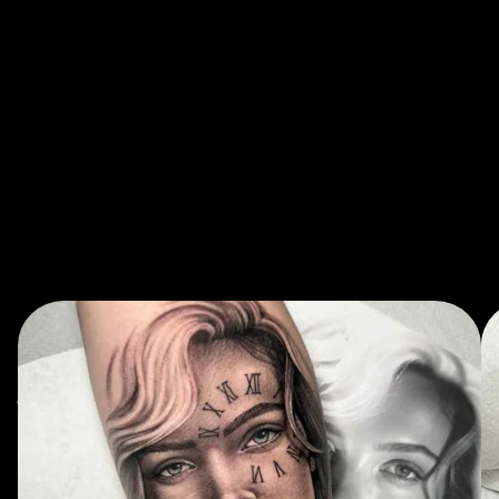
"Super sauberes Studio und eine richtig angenehme
Atmosphäre. Chris arbeitet extrem präzise und erklärt
jeden Schritt, sodass man sich jederzeit wohlfühlt.
Mein Realistic Tattoo ist noch besser geworden, als
ich es mir vorgestellt habe. Absolute Empfehlung für
alle, die Wert auf Qualität legen."
Dennis P., Freising