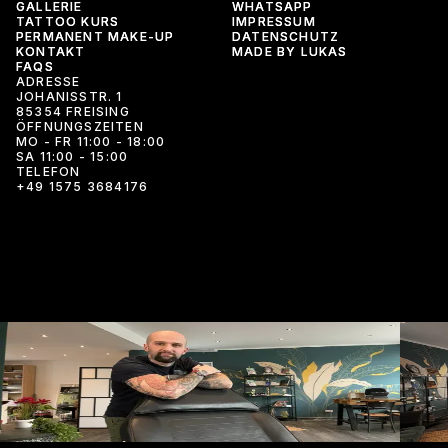
GALLERIE
GALLERIE
WHATSAPP
WHATSAPP
TATTOO KURS
TATTOO KURS
IMPRESSUM
IMPRESSUM
PERMANENT MAKE-UP
PERMANENT MAKE-UP
DATENSCHUTZ
DATENSCHUTZ
KONTAKT
KONTAKT
MADE BY LUKAS
MADE BY LUKAS
FAQS
FAQS
ADRESSE
JOHANISSTR. 1
85354 FREISING
ÖFFNUNGSZEITEN
MO - FR 11:00 - 18:00
SA 11:00 - 15:00
TELEFON
+49 1575 3684176