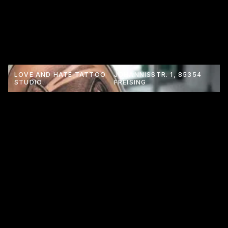
LOVE AND HATE TATTOO
JOHANNISSTR. 1, 85354
STUDIO
FREISING